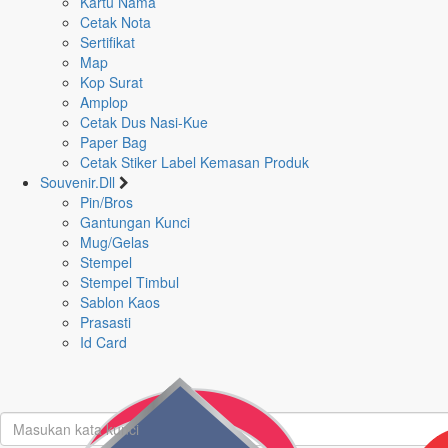
Kartu Nama
Cetak Nota
Sertifikat
Login
Map
Kop Surat
Lupa
Amplop
Password
Cetak Dus Nasi-Kue
Klik
Paper Bag
disini!
Cetak Stiker Label Kemasan Produk
Souvenir.Dll
Pin/Bros
Belum
Gantungan Kunci
punya
Mug/Gelas
akun?
Stempel
Klik
Stempel Timbul
disini
Sablon Kaos
untuk
Prasasti
mendaftar!
Id Card
Bahasa