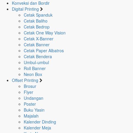
Konveksi dan Bordir
Digital Printing
JASA
Cetak Spanduk
Home
CETAK
Cetak Baliho
Digital Printing
Cetak Bedrop
STIKER
Cetak One Way Vision
TENTANG
Cetak X-Banner
STIKER
KAMI
Cetak Banner
Cetak Paper Albatros
Cetak Bendera
Umbul-umbul
ALAMAT
Roll Banner
KAMI
Neon Box
Offset Printing
Brosur
Login
Flyer
Undangan
Email/HP
Poster
Buku Yasin
Majalah
Kalender Dinding
Password
Kalender Meja