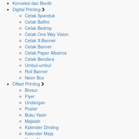
Konveksi dan Bordir
Digital Printing
Cetak Spanduk
Home
Cetak Baliho
Souvenir.Dll
Cetak Bedrop
Pin/Bros
Cetak One Way Vision
Cetak Papan Nama Dada
Cetak X-Banner
Cetak Banner
Cetak Papan Nama
Cetak Paper Albatros
Cetak Bendera
Dada
Umbul-umbul
Roll Banner
Neon Box
Offset Printing
Brosur
Flyer
Undangan
Poster
Buku Yasin
Majalah
Kalender Dinding
Kalender Meja